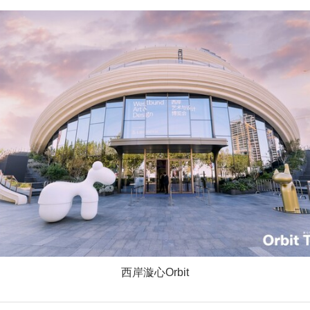
AB DANCE舞团为西岸漩心特别定制原创表演《光隙之
术研究者参与“Round－a－clock”共创项目，通过“
t作为西岸中環首个对公众开放的场馆，在短短两年间已成为黄
。从“Orbit Time漩心时刻”出发，西岸中環将继