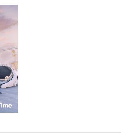
舞》，于四天内呈现15场流动式演出，与观展动线自然融
生成－反馈－扩展”的互动机制，构建多维时间与感知的体验场
浦江畔标志性文化地标之一，截至目前，Orbit已举办近6
续致力于探讨理想生活蓝图，延续“体验即核心”的品牌理念，