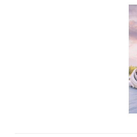
表演艺术融入空间，打造沉浸式艺术体验
展会期间，知名舞者段婧婷及其创立的D.L
异的沉浸式艺术氛围。此外，11月14日更有7位艺
自2023年11月启用以来，西岸漩心Orbi
其中包括近十场全球首发及十余场城市级文化艺术盛事
与公众共同编织更具感知力与温度的城市未来。