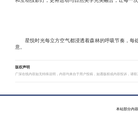
两环跑道，
丈量生活的美学密度
如果说传统步道只是单调的健身工具，那么星
春时，樱花纷飞如雪，漫步其中仿佛置身浪
和互动投影灯，更将运动与自然美学完美融合，
星悦时光每立方空气都浸透着森林的呼吸节
意。