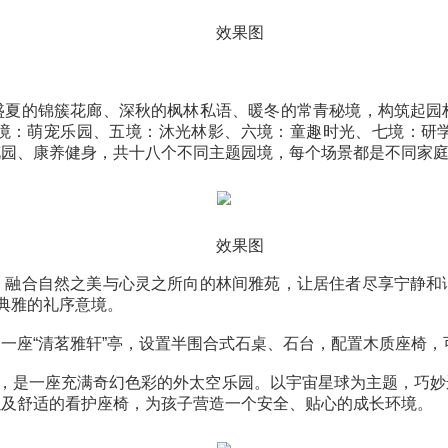
效果图
花雨、盛夏的锦簇花廊、深秋的枫林私语、暖冬的常青秘
娱、四境：萌宠乐园、五境：沐光林影、六境：童趣时
、艺术花园、康养健身，共十八个不同主题园境，每个场
效果图
悬苑】，融合自然之美与心灵之所向的林间雅苑，让居住
了尊贵而典雅的礼序意境。
。建造一座“清茗雅轩”亭，设置半围合式石桌、石台，