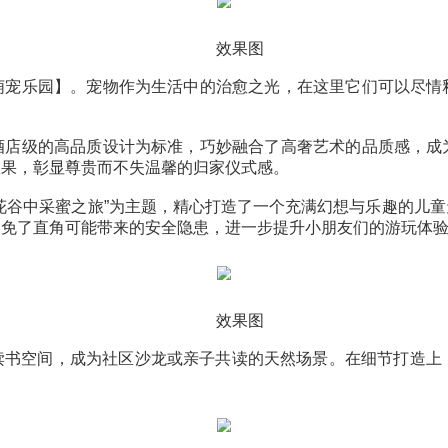
长共娱】，是一座充满奇幻色彩的外太空乐园。以宇宙星
洗手池以及舒适的看护座椅，为孩子营造一个安全、贴心
效果图
四境：萌宠乐园】。宠物作为生活中的治愈之光，在这里
与温馨。
】，以酒店级的高品质设计为标准，巧妙融合了高奢艺术
的视觉效果，彰显尊贵而不失温馨的归家仪式感。
在海棠花谷中采蜜之旅”为主题，精心打造了一个充满幻
设计，避免了直角可能带来的安全隐患，进一步提升小朋