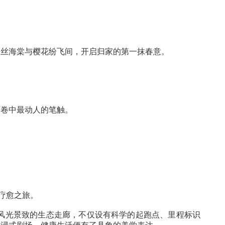
细节打造上，配置嵌入式无线充电台、WIFI系统、紧
场景。
廊相映成趣，垂丝海棠与樱花纷飞间，开启归家的第一抹
。
小径。
身影成为深秋画卷中最动人的笔触。