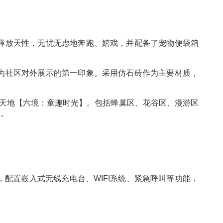
球为主题，巧妙运用紫色、蓝色和橙色等鲜明色彩，营造
的成长环境。
它们可以尽情释放天性，无忧无虑地奔跑、嬉戏，并配
的品质感，成为社区对外展示的第一印象。采用仿石砖
想与乐趣的儿童天地【六境：童趣时光】。包括蜂巢区、
友们的游玩体验。