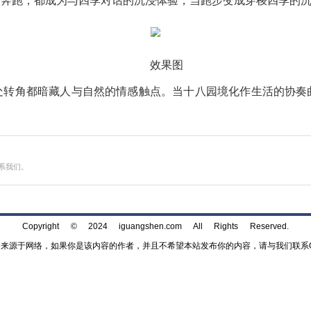
效果图
悦时光共约800米樱花银杏双主题健康步道，则是一场
漫画卷；秋日，银杏鎏金铺地，每一步都踏出季节的诗意
让每一次奔跑，都成为与四季对话的沉浸体验，当跑步变
效果图
奏，每处转角都暗藏人与自然的情感触点。当十八园境化