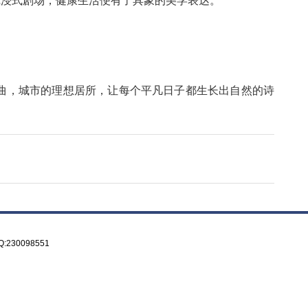
唤醒身心的自然疗愈之旅。
。这两条满含风光景致的生态走廊，不仅设有科学的起
成穿梭四季的沉浸式剧场，健康生活便有了具象的美学表
作生活的协奏曲，城市的理想居所，让每个平凡日子都