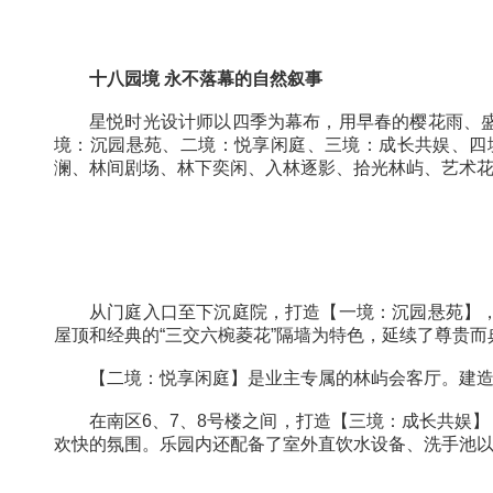
十八园境
永不落幕的自然叙事
星悦时光设计师以四季为幕布，用早春的樱
境：沉园悬苑、二境：悦享闲庭、三境：成长共
澜、林间剧场、林下奕闲、入林逐影、拾光林屿
从门庭入口至下沉庭院，打造【一境：沉园
屋顶和经典的“三交六椀菱花”隔墙为特色，延续
【二境：悦享闲庭】是业主专属的林屿会客厅