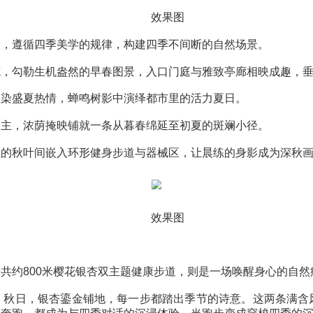
效果图
静的读书空间，成为社区沙龙或亲子共读的天然场景。在
效果图
景观组团，遵循四季美学的规律，构建四季不间断的自然
植被为笔，勾勒生机盎然的早春图景，入口门庭与雅致亭
纷花境渲染盛夏热情，蝉鸣树影中演绎都市里的活力夏日
卉造景为主，浓荫掩映铺就一条从暮春绵延至初夏的斑斓
染，火红的秋叶间嵌入环形健身步道与器械区，让晨练的