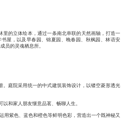
境，构筑起园林里的立体绘本，通过一条南北串联的天
光、七境：研学书屋，以及早春园、锦夏园、晚春园、
景都是不同家庭成员的灵魂栖息所。
者尽享宁静和谐。庭院采用统一的中式建筑装饰设计，
配置木质座椅，可以和家人朋友惬意品茗、畅聊人生。