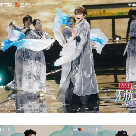
个系统性成果，标志着“供应链+内容生态”双轮驱动战略
。
藏联名的“千里江山”系列为美学核心，将青绿山水意境
壮阔气韵。红毯环节则汇聚200余位明星与达人，佩戴周
。