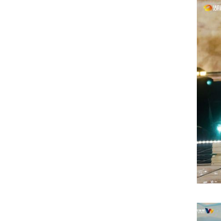
重构：生态共建，构建 1+1>2 战略闭环
“无忧之夜2025”作为双方生态共建的首
力与内容软实力深度融合后形成的新型价值载体
盛典现场，周大生特别定制节目以与国家宝
沉浸式表演，于方寸舞台间再现《千里江山图》的
一场新中式时尚盛宴，谱写东方美学的时尚篇章