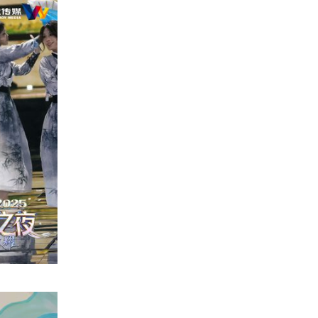
从蓝图正式落地实战。周大生在盛典中呈现的不仅是珠宝，
凝练为舞台视觉语言。人气国风明星刘宇带来“人在画中
大生各系列国风珠宝亮相，并携手《ELLE》与盖娅传