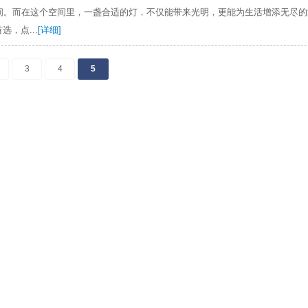
时光
的宁静空间。而在这个空间里，一盏合适的灯，不仅能带来光明，更能
庭的首选，点...
[详细]
3
4
5